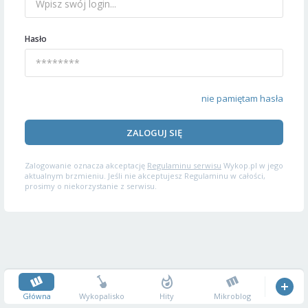
Hasło
nie pamiętam hasła
ZALOGUJ SIĘ
Zalogowanie oznacza akceptację
Regulaminu serwisu
Wykop.pl w jego
aktualnym brzmieniu. Jeśli nie akceptujesz Regulaminu w całości,
prosimy o niekorzystanie z serwisu.
Główna
Wykopalisko
Hity
Mikroblog