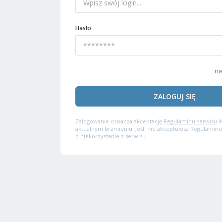
Hasło
ni
ZALOGUJ SIĘ
Zalogowanie oznacza akceptację
Regulaminu serwisu
W
aktualnym brzmieniu. Jeśli nie akceptujesz Regulaminu
o niekorzystanie z serwisu.