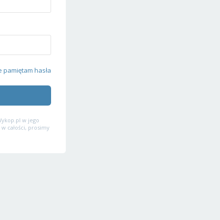
e pamiętam hasła
ykop.pl w jego
 w całości, prosimy