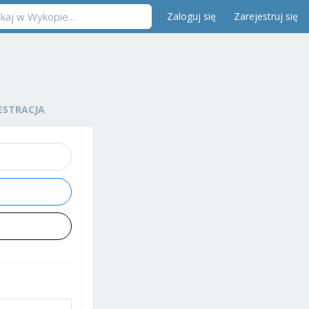
Zaloguj się
Zarejestruj się
ESTRACJA