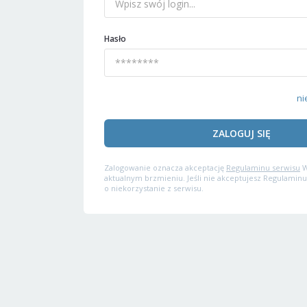
Hasło
ni
ZALOGUJ SIĘ
Zalogowanie oznacza akceptację
Regulaminu serwisu
W
aktualnym brzmieniu. Jeśli nie akceptujesz Regulaminu
o niekorzystanie z serwisu.