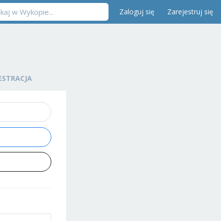
Zaloguj się
Zarejestruj się
ESTRACJA