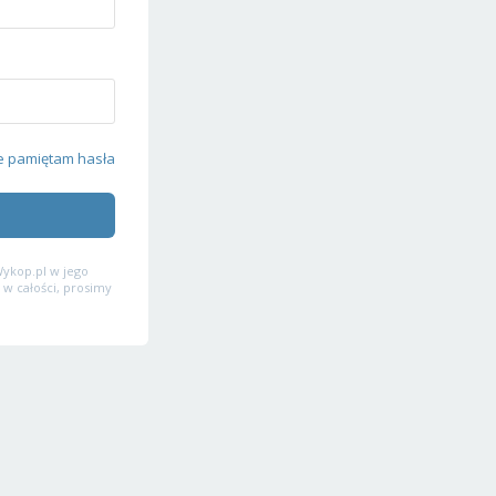
e pamiętam hasła
ykop.pl w jego
 w całości, prosimy