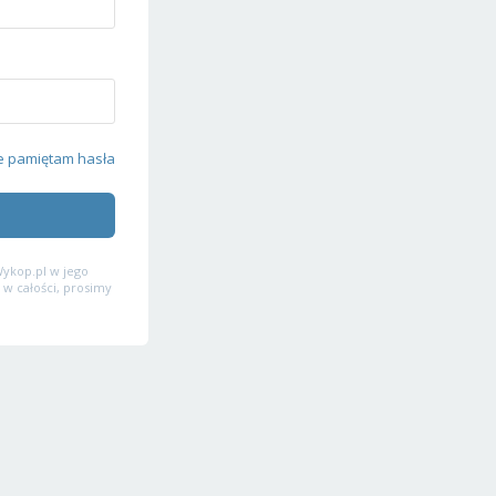
e pamiętam hasła
ykop.pl w jego
 w całości, prosimy