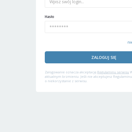
Hasło
ni
ZALOGUJ SIĘ
Zalogowanie oznacza akceptację
Regulaminu serwisu
W
aktualnym brzmieniu. Jeśli nie akceptujesz Regulaminu
o niekorzystanie z serwisu.