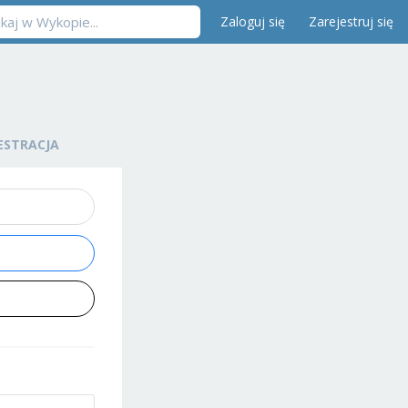
Zaloguj się
Zarejestruj się
ESTRACJA