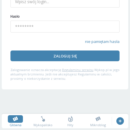
Hasło
nie pamiętam hasła
ZALOGUJ SIĘ
Zalogowanie oznacza akceptację
Regulaminu serwisu
Wykop.pl w jego
aktualnym brzmieniu. Jeśli nie akceptujesz Regulaminu w całości,
prosimy o niekorzystanie z serwisu.
Główna
Wykopalisko
Hity
Mikroblog