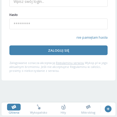
Hasło
nie pamiętam hasła
ZALOGUJ SIĘ
Zalogowanie oznacza akceptację
Regulaminu serwisu
Wykop.pl w jego
aktualnym brzmieniu. Jeśli nie akceptujesz Regulaminu w całości,
prosimy o niekorzystanie z serwisu.
Główna
Wykopalisko
Hity
Mikroblog