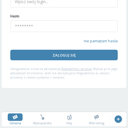
Hasło
nie pamiętam hasła
ZALOGUJ SIĘ
Zalogowanie oznacza akceptację
Regulaminu serwisu
Wykop.pl w jego
aktualnym brzmieniu. Jeśli nie akceptujesz Regulaminu w całości,
prosimy o niekorzystanie z serwisu.
Główna
Wykopalisko
Hity
Mikroblog