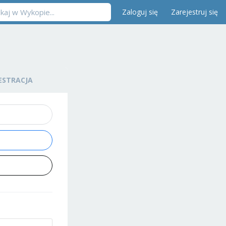
Zaloguj się
Zarejestruj się
ESTRACJA