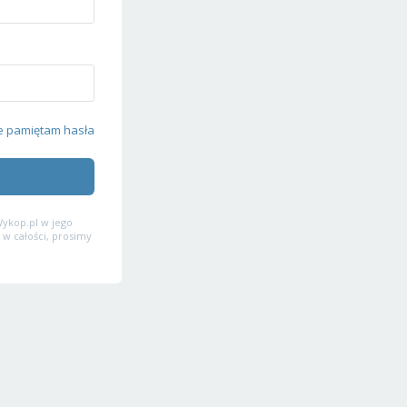
e pamiętam hasła
ykop.pl w jego
 w całości, prosimy