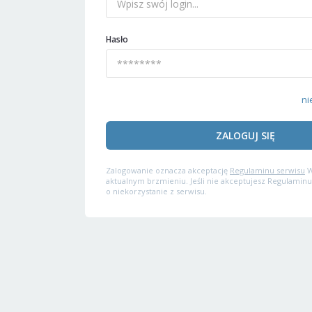
Hasło
ni
ZALOGUJ SIĘ
Zalogowanie oznacza akceptację
Regulaminu serwisu
W
aktualnym brzmieniu. Jeśli nie akceptujesz Regulaminu
o niekorzystanie z serwisu.