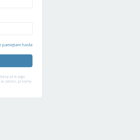
e pamiętam hasła
ykop.pl w jego
 w całości, prosimy