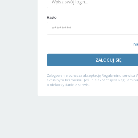
Hasło
ni
ZALOGUJ SIĘ
Zalogowanie oznacza akceptację
Regulaminu serwisu
W
aktualnym brzmieniu. Jeśli nie akceptujesz Regulaminu
o niekorzystanie z serwisu.