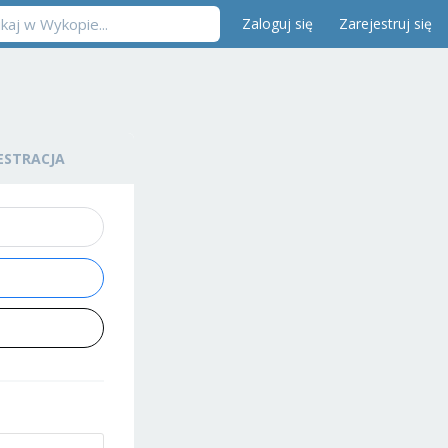
Zaloguj się
Zarejestruj się
ESTRACJA