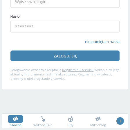
Hasło
nie pamiętam hasła
ZALOGUJ SIĘ
Zalogowanie oznacza akceptację
Regulaminu serwisu
Wykop.pl w jego
aktualnym brzmieniu. Jeśli nie akceptujesz Regulaminu w całości,
prosimy o niekorzystanie z serwisu.
Główna
Wykopalisko
Hity
Mikroblog