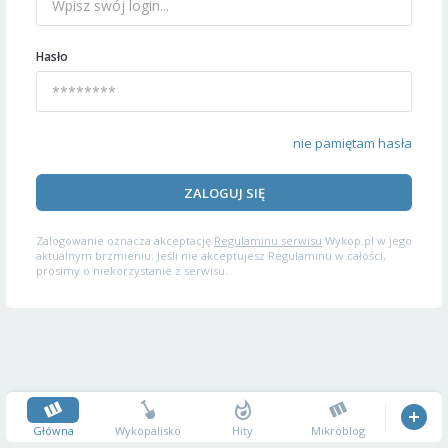
Hasło
nie pamiętam hasła
ZALOGUJ SIĘ
Zalogowanie oznacza akceptację
Regulaminu serwisu
Wykop.pl w jego
aktualnym brzmieniu. Jeśli nie akceptujesz Regulaminu w całości,
prosimy o niekorzystanie z serwisu.
Główna
Wykopalisko
Hity
Mikroblog