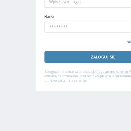
Hasło
ni
ZALOGUJ SIĘ
Zalogowanie oznacza akceptację
Regulaminu serwisu
W
aktualnym brzmieniu. Jeśli nie akceptujesz Regulaminu
o niekorzystanie z serwisu.