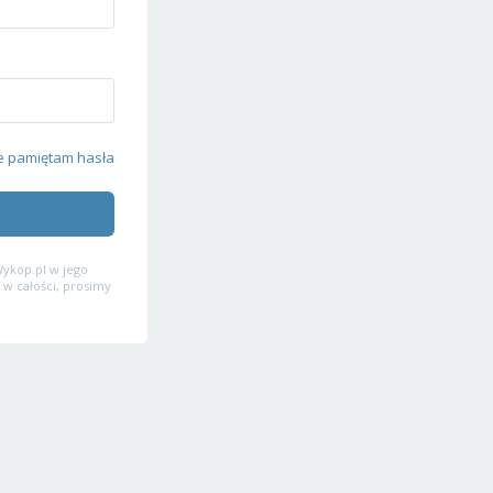
e pamiętam hasła
ykop.pl w jego
 w całości, prosimy