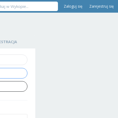
Zaloguj się
Zarejestruj się
ESTRACJA