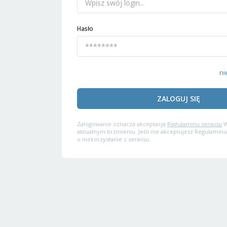
Hasło
ni
ZALOGUJ SIĘ
Zalogowanie oznacza akceptację
Regulaminu serwisu
W
aktualnym brzmieniu. Jeśli nie akceptujesz Regulaminu
o niekorzystanie z serwisu.