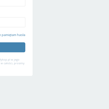
e pamiętam hasła
ykop.pl w jego
 w całości, prosimy