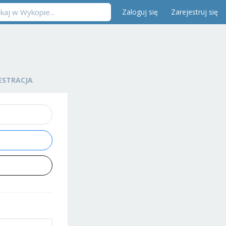
Zaloguj się
Zarejestruj się
ESTRACJA