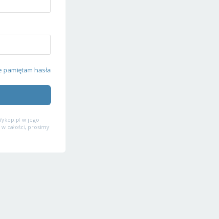
e pamiętam hasła
ykop.pl w jego
 w całości, prosimy