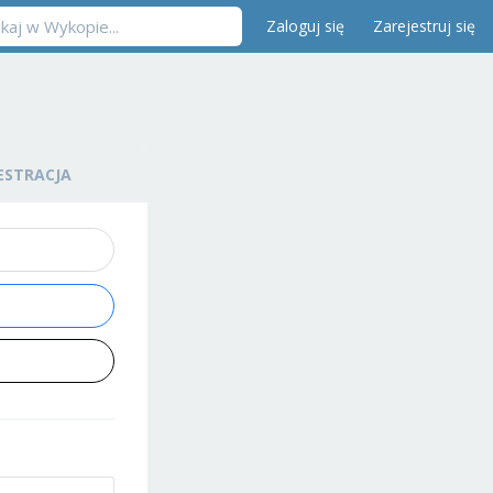
Zaloguj się
Zarejestruj się
ESTRACJA