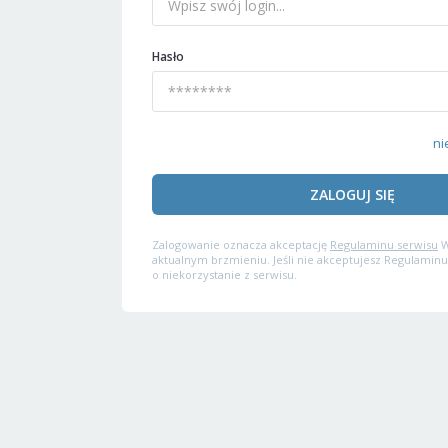
Hasło
ni
ZALOGUJ SIĘ
Zalogowanie oznacza akceptację
Regulaminu serwisu
W
aktualnym brzmieniu. Jeśli nie akceptujesz Regulaminu
o niekorzystanie z serwisu.