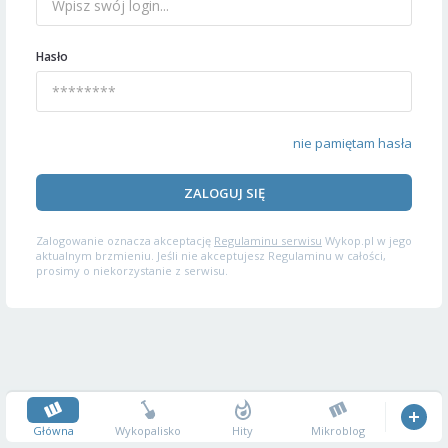
Hasło
nie pamiętam hasła
ZALOGUJ SIĘ
Zalogowanie oznacza akceptację
Regulaminu serwisu
Wykop.pl w jego
aktualnym brzmieniu. Jeśli nie akceptujesz Regulaminu w całości,
prosimy o niekorzystanie z serwisu.
Główna
Wykopalisko
Hity
Mikroblog