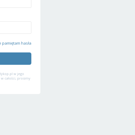
e pamiętam hasła
ykop.pl w jego
 w całości, prosimy