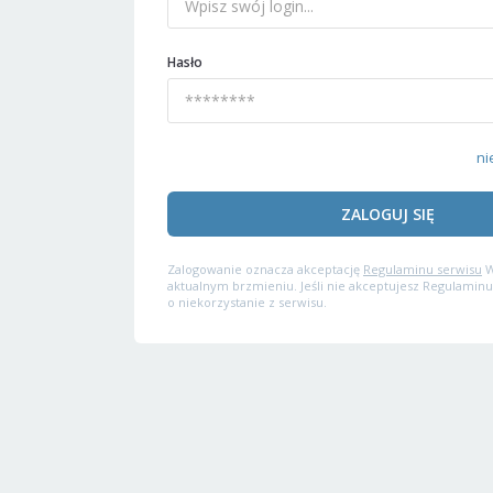
Hasło
ni
ZALOGUJ SIĘ
Zalogowanie oznacza akceptację
Regulaminu serwisu
W
aktualnym brzmieniu. Jeśli nie akceptujesz Regulaminu
o niekorzystanie z serwisu.