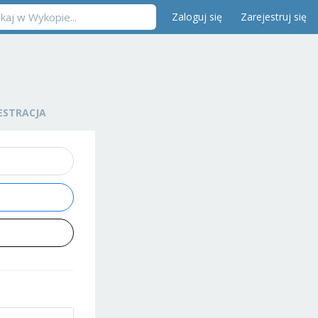
Zaloguj się
Zarejestruj się
ESTRACJA