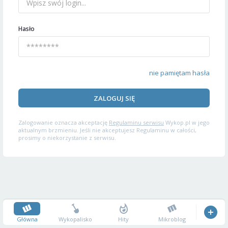
Hasło
nie pamiętam hasła
ZALOGUJ SIĘ
Zalogowanie oznacza akceptację
Regulaminu serwisu
Wykop.pl w jego
aktualnym brzmieniu. Jeśli nie akceptujesz Regulaminu w całości,
prosimy o niekorzystanie z serwisu.
Główna
Wykopalisko
Hity
Mikroblog