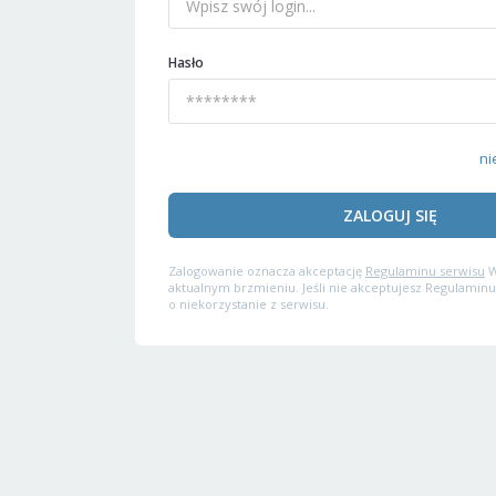
Hasło
ni
ZALOGUJ SIĘ
Zalogowanie oznacza akceptację
Regulaminu serwisu
W
aktualnym brzmieniu. Jeśli nie akceptujesz Regulaminu
o niekorzystanie z serwisu.