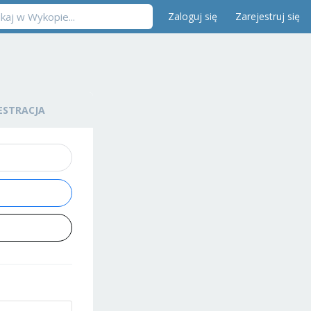
Zaloguj się
Zarejestruj się
ESTRACJA