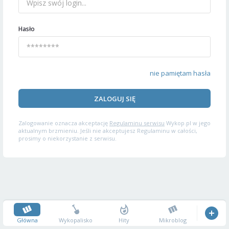
Hasło
nie pamiętam hasła
ZALOGUJ SIĘ
Zalogowanie oznacza akceptację
Regulaminu serwisu
Wykop.pl w jego
aktualnym brzmieniu. Jeśli nie akceptujesz Regulaminu w całości,
prosimy o niekorzystanie z serwisu.
Główna
Wykopalisko
Hity
Mikroblog