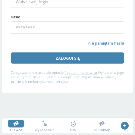
Hasło
nie pamiętam hasła
ZALOGUJ SIĘ
Zalogowanie oznacza akceptację
Regulaminu serwisu
Wykop.pl w jego
aktualnym brzmieniu. Jeśli nie akceptujesz Regulaminu w całości,
prosimy o niekorzystanie z serwisu.
Główna
Wykopalisko
Hity
Mikroblog