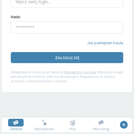
Hasło
nie pamiętam hasła
ZALOGUJ SIĘ
Zalogowanie oznacza akceptację
Regulaminu serwisu
Wykop.pl w jego
aktualnym brzmieniu. Jeśli nie akceptujesz Regulaminu w całości,
prosimy o niekorzystanie z serwisu.
Główna
Wykopalisko
Hity
Mikroblog