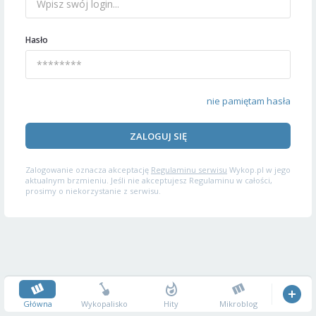
Hasło
nie pamiętam hasła
ZALOGUJ SIĘ
Zalogowanie oznacza akceptację
Regulaminu serwisu
Wykop.pl w jego
aktualnym brzmieniu. Jeśli nie akceptujesz Regulaminu w całości,
prosimy o niekorzystanie z serwisu.
Główna
Wykopalisko
Hity
Mikroblog