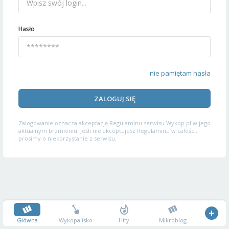
Hasło
nie pamiętam hasła
ZALOGUJ SIĘ
Zalogowanie oznacza akceptację
Regulaminu serwisu
Wykop.pl w jego
aktualnym brzmieniu. Jeśli nie akceptujesz Regulaminu w całości,
prosimy o niekorzystanie z serwisu.
Główna
Wykopalisko
Hity
Mikroblog