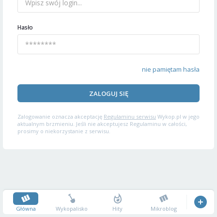
Hasło
nie pamiętam hasła
ZALOGUJ SIĘ
Zalogowanie oznacza akceptację
Regulaminu serwisu
Wykop.pl w jego
aktualnym brzmieniu. Jeśli nie akceptujesz Regulaminu w całości,
prosimy o niekorzystanie z serwisu.
Główna
Wykopalisko
Hity
Mikroblog