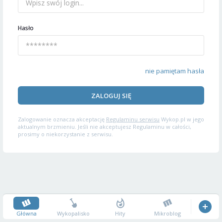
Hasło
nie pamiętam hasła
ZALOGUJ SIĘ
Zalogowanie oznacza akceptację
Regulaminu serwisu
Wykop.pl w jego
aktualnym brzmieniu. Jeśli nie akceptujesz Regulaminu w całości,
prosimy o niekorzystanie z serwisu.
Główna
Wykopalisko
Hity
Mikroblog