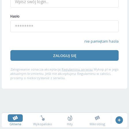
Hasło
nie pamiętam hasła
ZALOGUJ SIĘ
Zalogowanie oznacza akceptację
Regulaminu serwisu
Wykop.pl w jego
aktualnym brzmieniu. Jeśli nie akceptujesz Regulaminu w całości,
prosimy o niekorzystanie z serwisu.
Główna
Wykopalisko
Hity
Mikroblog