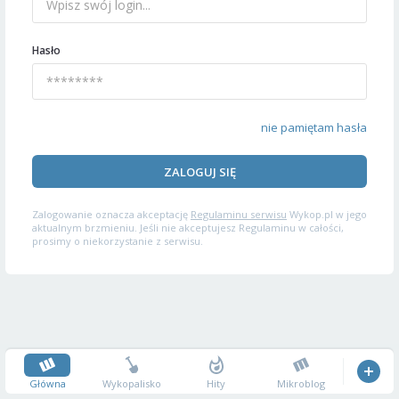
Hasło
nie pamiętam hasła
ZALOGUJ SIĘ
Zalogowanie oznacza akceptację
Regulaminu serwisu
Wykop.pl w jego
aktualnym brzmieniu. Jeśli nie akceptujesz Regulaminu w całości,
prosimy o niekorzystanie z serwisu.
Główna
Wykopalisko
Hity
Mikroblog