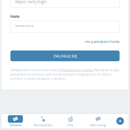
Hasło
nie pamiętam hasła
ZALOGUJ SIĘ
Zalogowanie oznacza akceptację
Regulaminu serwisu
Wykop.pl w jego
aktualnym brzmieniu. Jeśli nie akceptujesz Regulaminu w całości,
prosimy o niekorzystanie z serwisu.
Główna
Wykopalisko
Hity
Mikroblog