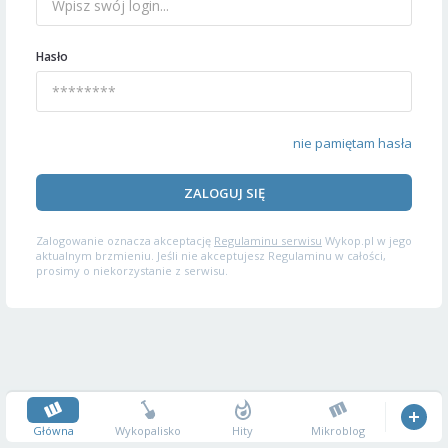
Hasło
nie pamiętam hasła
ZALOGUJ SIĘ
Zalogowanie oznacza akceptację
Regulaminu serwisu
Wykop.pl w jego
aktualnym brzmieniu. Jeśli nie akceptujesz Regulaminu w całości,
prosimy o niekorzystanie z serwisu.
Główna
Wykopalisko
Hity
Mikroblog