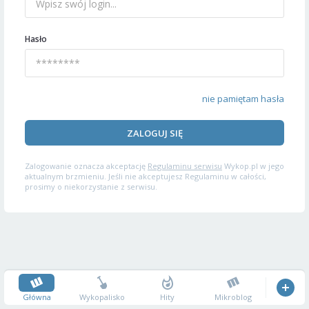
Hasło
nie pamiętam hasła
ZALOGUJ SIĘ
Zalogowanie oznacza akceptację
Regulaminu serwisu
Wykop.pl w jego
aktualnym brzmieniu. Jeśli nie akceptujesz Regulaminu w całości,
prosimy o niekorzystanie z serwisu.
Główna
Wykopalisko
Hity
Mikroblog