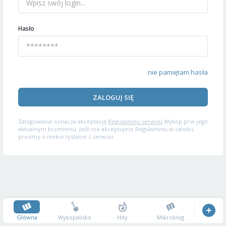
Hasło
nie pamiętam hasła
ZALOGUJ SIĘ
Zalogowanie oznacza akceptację
Regulaminu serwisu
Wykop.pl w jego
aktualnym brzmieniu. Jeśli nie akceptujesz Regulaminu w całości,
prosimy o niekorzystanie z serwisu.
Główna
Wykopalisko
Hity
Mikroblog