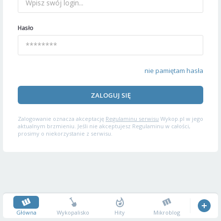
Hasło
nie pamiętam hasła
ZALOGUJ SIĘ
Zalogowanie oznacza akceptację
Regulaminu serwisu
Wykop.pl w jego
aktualnym brzmieniu. Jeśli nie akceptujesz Regulaminu w całości,
prosimy o niekorzystanie z serwisu.
Główna
Wykopalisko
Hity
Mikroblog