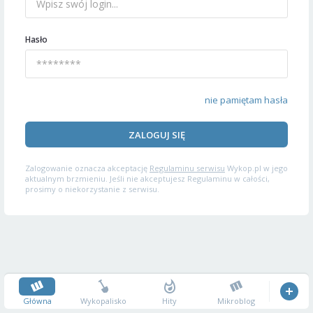
Hasło
nie pamiętam hasła
ZALOGUJ SIĘ
Zalogowanie oznacza akceptację
Regulaminu serwisu
Wykop.pl w jego
aktualnym brzmieniu. Jeśli nie akceptujesz Regulaminu w całości,
prosimy o niekorzystanie z serwisu.
Główna
Wykopalisko
Hity
Mikroblog