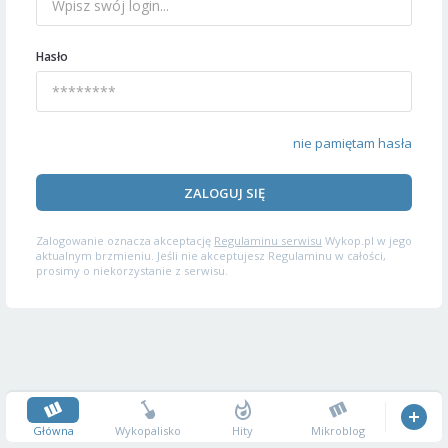
Hasło
nie pamiętam hasła
ZALOGUJ SIĘ
Zalogowanie oznacza akceptację
Regulaminu serwisu
Wykop.pl w jego
aktualnym brzmieniu. Jeśli nie akceptujesz Regulaminu w całości,
prosimy o niekorzystanie z serwisu.
Główna
Wykopalisko
Hity
Mikroblog