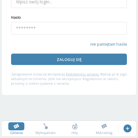
Hasło
nie pamiętam hasła
ZALOGUJ SIĘ
Zalogowanie oznacza akceptację
Regulaminu serwisu
Wykop.pl w jego
aktualnym brzmieniu. Jeśli nie akceptujesz Regulaminu w całości,
prosimy o niekorzystanie z serwisu.
Główna
Wykopalisko
Hity
Mikroblog