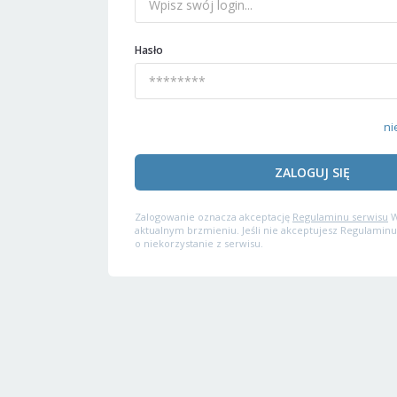
Hasło
ni
ZALOGUJ SIĘ
Zalogowanie oznacza akceptację
Regulaminu serwisu
W
aktualnym brzmieniu. Jeśli nie akceptujesz Regulaminu
o niekorzystanie z serwisu.