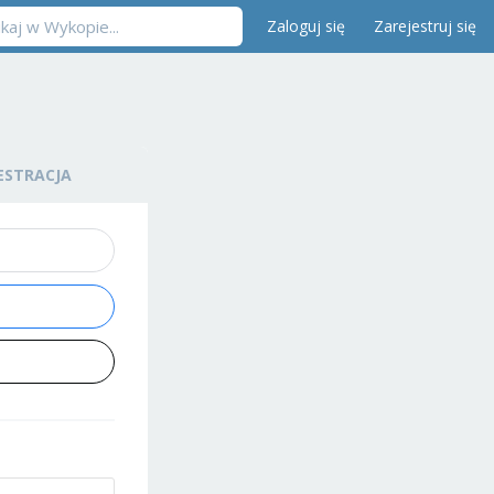
Zaloguj się
Zarejestruj się
ESTRACJA