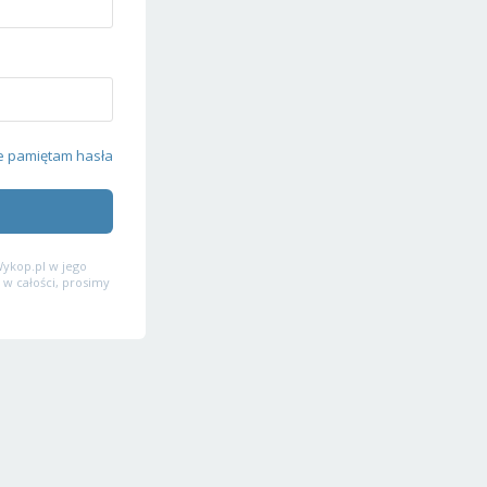
e pamiętam hasła
ykop.pl w jego
 w całości, prosimy