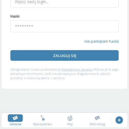
Hasło
nie pamiętam hasła
ZALOGUJ SIĘ
Zalogowanie oznacza akceptację
Regulaminu serwisu
Wykop.pl w jego
aktualnym brzmieniu. Jeśli nie akceptujesz Regulaminu w całości,
prosimy o niekorzystanie z serwisu.
Główna
Wykopalisko
Hity
Mikroblog