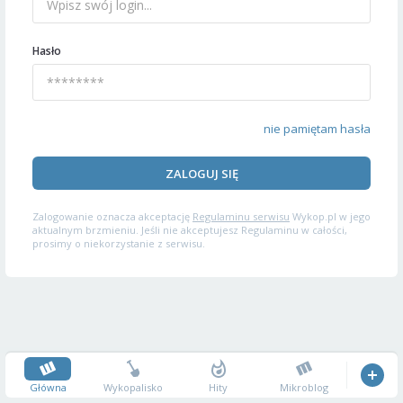
Hasło
nie pamiętam hasła
ZALOGUJ SIĘ
Zalogowanie oznacza akceptację
Regulaminu serwisu
Wykop.pl w jego
aktualnym brzmieniu. Jeśli nie akceptujesz Regulaminu w całości,
prosimy o niekorzystanie z serwisu.
Główna
Wykopalisko
Hity
Mikroblog