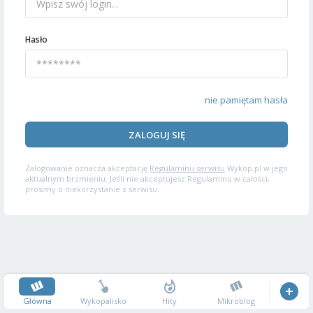
Hasło
nie pamiętam hasła
ZALOGUJ SIĘ
Zalogowanie oznacza akceptację
Regulaminu serwisu
Wykop.pl w jego
aktualnym brzmieniu. Jeśli nie akceptujesz Regulaminu w całości,
prosimy o niekorzystanie z serwisu.
Główna
Wykopalisko
Hity
Mikroblog