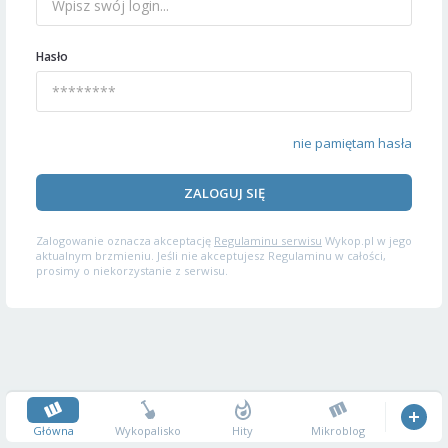
Hasło
nie pamiętam hasła
ZALOGUJ SIĘ
Zalogowanie oznacza akceptację
Regulaminu serwisu
Wykop.pl w jego
aktualnym brzmieniu. Jeśli nie akceptujesz Regulaminu w całości,
prosimy o niekorzystanie z serwisu.
Główna
Wykopalisko
Hity
Mikroblog