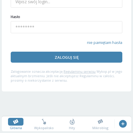
Hasło
nie pamiętam hasła
ZALOGUJ SIĘ
Zalogowanie oznacza akceptację
Regulaminu serwisu
Wykop.pl w jego
aktualnym brzmieniu. Jeśli nie akceptujesz Regulaminu w całości,
prosimy o niekorzystanie z serwisu.
Główna
Wykopalisko
Hity
Mikroblog