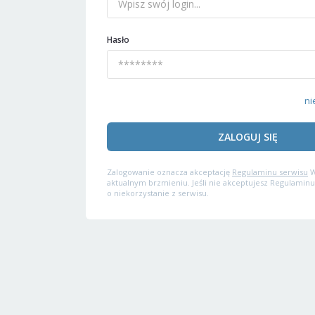
Hasło
ni
ZALOGUJ SIĘ
Zalogowanie oznacza akceptację
Regulaminu serwisu
W
aktualnym brzmieniu. Jeśli nie akceptujesz Regulaminu
o niekorzystanie z serwisu.