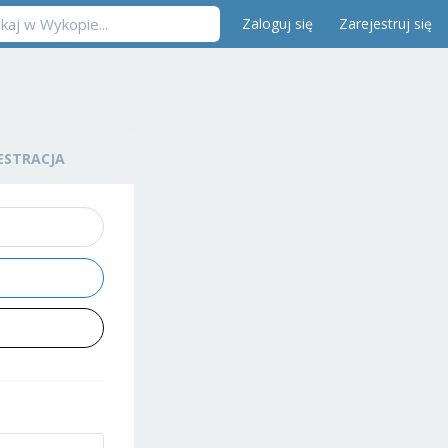
Zaloguj się
Zarejestruj się
ESTRACJA