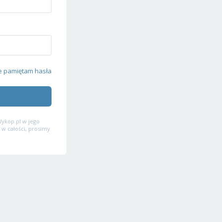
e pamiętam hasła
ykop.pl w jego
 w całości, prosimy