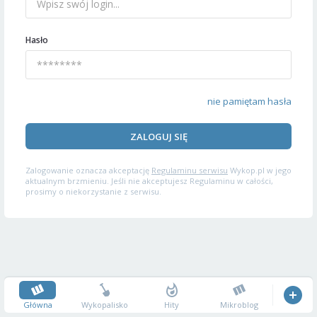
Hasło
nie pamiętam hasła
ZALOGUJ SIĘ
Zalogowanie oznacza akceptację
Regulaminu serwisu
Wykop.pl w jego
aktualnym brzmieniu. Jeśli nie akceptujesz Regulaminu w całości,
prosimy o niekorzystanie z serwisu.
Główna
Wykopalisko
Hity
Mikroblog