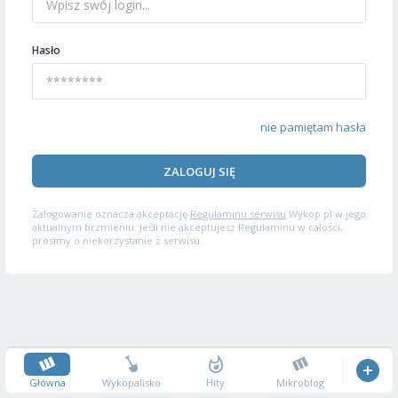
Hasło
nie pamiętam hasła
ZALOGUJ SIĘ
Zalogowanie oznacza akceptację
Regulaminu serwisu
Wykop.pl w jego
aktualnym brzmieniu. Jeśli nie akceptujesz Regulaminu w całości,
prosimy o niekorzystanie z serwisu.
Główna
Wykopalisko
Hity
Mikroblog