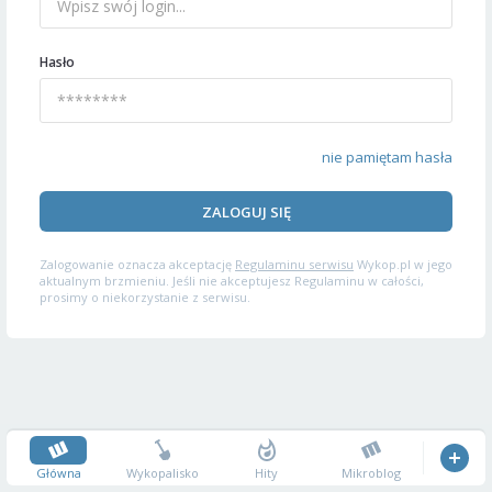
Hasło
nie pamiętam hasła
ZALOGUJ SIĘ
Zalogowanie oznacza akceptację
Regulaminu serwisu
Wykop.pl w jego
aktualnym brzmieniu. Jeśli nie akceptujesz Regulaminu w całości,
prosimy o niekorzystanie z serwisu.
Główna
Wykopalisko
Hity
Mikroblog