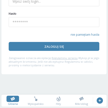
Hasło
nie pamiętam hasła
ZALOGUJ SIĘ
Zalogowanie oznacza akceptację
Regulaminu serwisu
Wykop.pl w jego
aktualnym brzmieniu. Jeśli nie akceptujesz Regulaminu w całości,
prosimy o niekorzystanie z serwisu.
Główna
Wykopalisko
Hity
Mikroblog