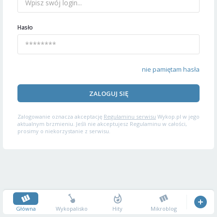
Hasło
nie pamiętam hasła
ZALOGUJ SIĘ
Zalogowanie oznacza akceptację
Regulaminu serwisu
Wykop.pl w jego
aktualnym brzmieniu. Jeśli nie akceptujesz Regulaminu w całości,
prosimy o niekorzystanie z serwisu.
Główna
Wykopalisko
Hity
Mikroblog