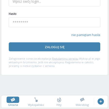
Hasło
nie pamiętam hasła
ZALOGUJ SIĘ
Zalogowanie oznacza akceptację
Regulaminu serwisu
Wykop.pl w jego
aktualnym brzmieniu. Jeśli nie akceptujesz Regulaminu w całości,
prosimy o niekorzystanie z serwisu.
Główna
Wykopalisko
Hity
Mikroblog