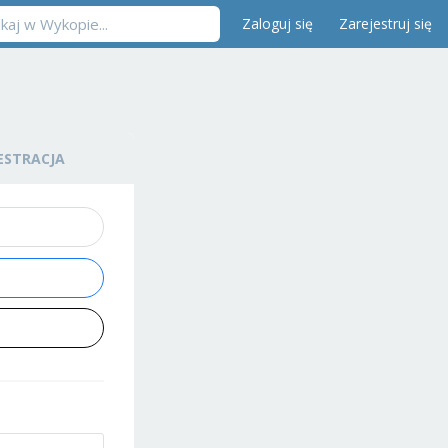
Zaloguj się
Zarejestruj się
ESTRACJA