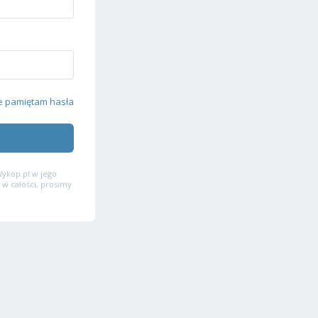
e pamiętam hasła
ykop.pl w jego
 w całości, prosimy