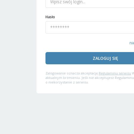
Hasło
ni
ZALOGUJ SIĘ
Zalogowanie oznacza akceptację
Regulaminu serwisu
W
aktualnym brzmieniu. Jeśli nie akceptujesz Regulaminu
o niekorzystanie z serwisu.