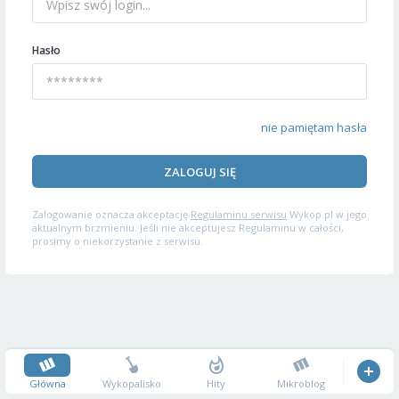
Hasło
nie pamiętam hasła
ZALOGUJ SIĘ
Zalogowanie oznacza akceptację
Regulaminu serwisu
Wykop.pl w jego
aktualnym brzmieniu. Jeśli nie akceptujesz Regulaminu w całości,
prosimy o niekorzystanie z serwisu.
Główna
Wykopalisko
Hity
Mikroblog